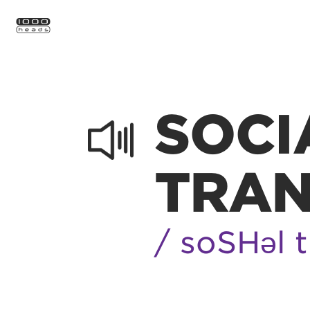
SOCI
TRAN
/ sōSHəl 