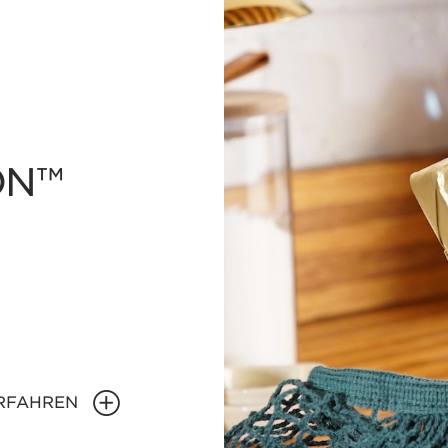
ON™
RFAHREN