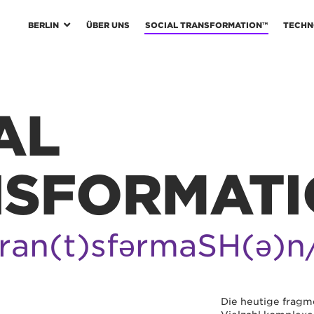
BERLIN
ÜBER UNS​
SOCIAL TRANSFORMATION™
TECHN
AL
SFORMATI
tran(t)sfərmāSH(ə)n
Die heutige fragme