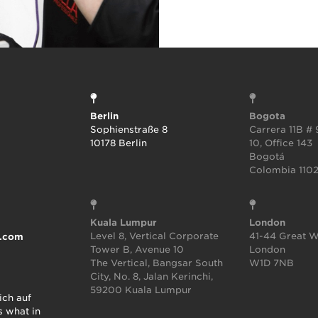
Berlin
Bogota
Sophienstraße 8
Carrera 11B # 
10178 Berlin
10, Office 143
Bogotá
Colombia 1102
Kuala Lumpur
London
Level 8, Vertical Corporate
41-44 Great W
.com
Tower B, Avenue 10
London
The Vertical, Bangsar South
W1D 7NB
City, No. 8, Jalan Kerinchi,
59200 Kuala Lumpur
ich auf
 what in