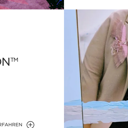
ON
TM
RFAHREN