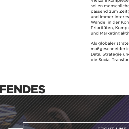
Vielzahl komplexe
sollen menschliche
passend zum Zeitg
und immer interes
Wandel in der Kom
Prioritäten, Komp
und Marketingaktiv
Als globaler strat
maßgeschneiderte,
Data, Strategie u
die Social Transfo
IFENDES