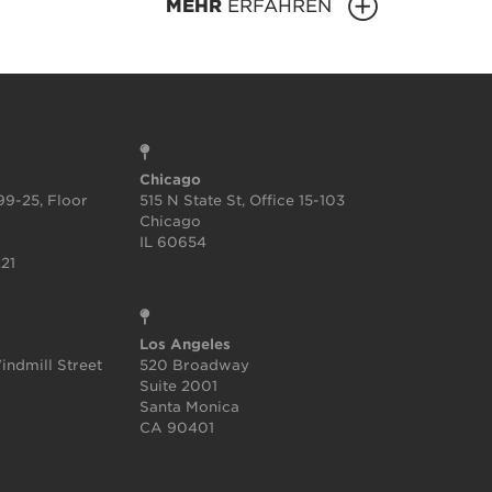
MEHR
ERFAHREN
Chicago
99-25, Floor
515 N State St, Office 15-103
Chicago
IL 60654
21
Los Angeles
indmill Street
520 Broadway
Suite 2001
Santa Monica
CA 90401