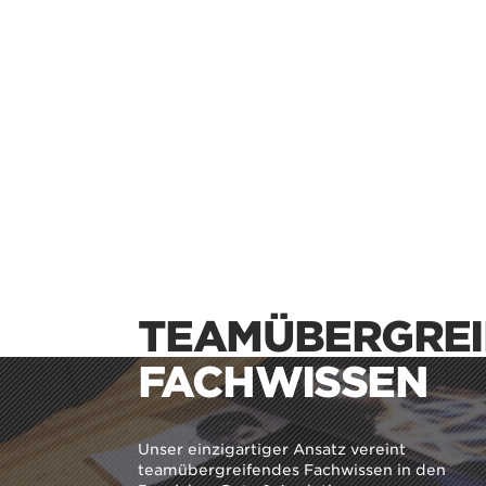
TEAMÜBERGRE
FACHWISSEN
Unser einzigartiger Ansatz vereint
teamübergreifendes
Fachwissen in den